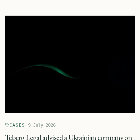
CASES
·
9 July 2026
Teberg Legal advised a Ukrainian company on