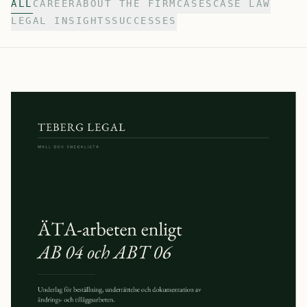
ALL
CAREER
ABOUT THE FIRM
CASES
CASE LAW
LEGAL INSIGHTS
SUCCESSES