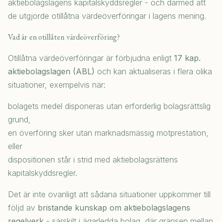
aktiebolagslagens kapitalskyddsregler - och därmed att
de utgjorde otillåtna värdeöverföringar i lagens mening.
Vad är en otillåten värdeöverföring?
Otillåtna värdeöverföringar är förbjudna enligt
17 kap.
aktiebolagslagen (ABL)
och kan aktualiseras i flera olika
situationer, exempelvis när:
bolagets medel disponeras utan erforderlig bolagsrättslig
grund,
en överföring sker utan marknadsmässig motprestation,
eller
dispositionen står i strid med aktiebolagsrättens
kapitalskyddsregler.
Det är inte ovanligt att sådana situationer uppkommer till
följd av
bristande kunskap om aktiebolagslagens
regelverk
- särskilt i ägarledda bolag, där gränsen mellan