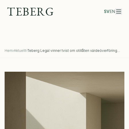
TEBERG
SV
EN
Hem
›
Aktuellt
›
Teberg Legal vinner tvist om otillåten värdeöverföring
enligt aktiebolagslagen