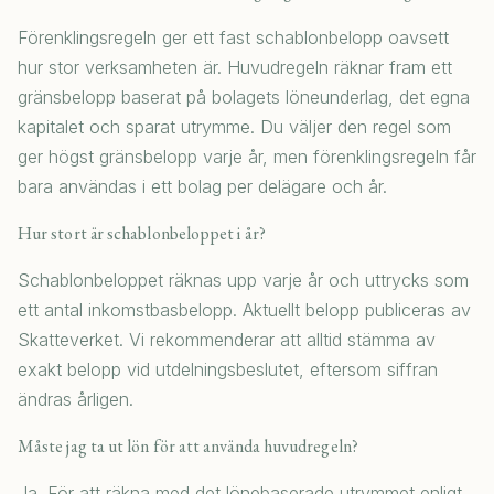
Förenklingsregeln ger ett fast schablonbelopp oavsett
hur stor verksamheten är. Huvudregeln räknar fram ett
gränsbelopp baserat på bolagets löneunderlag, det egna
kapitalet och sparat utrymme. Du väljer den regel som
ger högst gränsbelopp varje år, men förenklingsregeln får
bara användas i ett bolag per delägare och år.
Hur stort är schablonbeloppet i år?
Schablonbeloppet räknas upp varje år och uttrycks som
ett antal inkomstbasbelopp. Aktuellt belopp publiceras av
Skatteverket. Vi rekommenderar att alltid stämma av
exakt belopp vid utdelningsbeslutet, eftersom siffran
ändras årligen.
Måste jag ta ut lön för att använda huvudregeln?
Ja. För att räkna med det lönebaserade utrymmet enligt