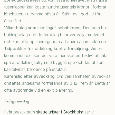
Löneuttagskravet i tid.
Att missa lönekravet med några
tusenlappar kan kosta hundratusentals kronor i förlorat
lönebaserat utrymme nästa år. Stäm av i god tid före
årsskiftet.
Vilket bolag som ska "äga" schablonen.
Den som har
holdingbolag och dotterbolag behöver välja medvetet -
och kan ofta optimera genom att ändra ägarstrukturen.
Tidpunkten för utdelning kontra försäljning.
Vid en
kommande exit kan det vara mer skatteeffektivt att låta
sparat utdelningsutrymme byggas upp och tas ut som
kapitalvinst, beroende på struktur.
Karenstid efter avveckling.
Om verksamheten avvecklas
omfattas andelarna fortfarande av 3:12 i fem år. Detta är
ofta avgörande vid en exit-planering.
Vanliga misstag
I vår praktik som
skattejurister i Stockholm
ser vi