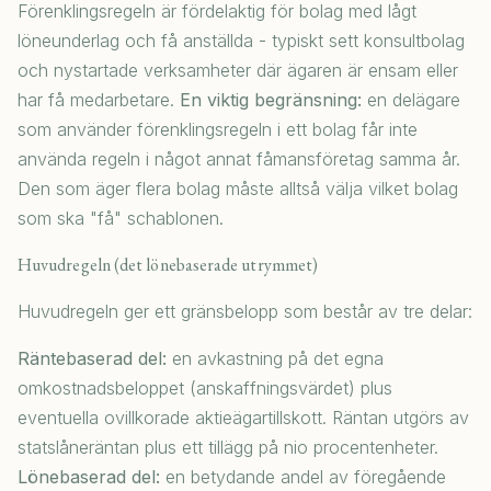
Förenklingsregeln är fördelaktig för bolag med lågt
löneunderlag och få anställda - typiskt sett konsultbolag
och nystartade verksamheter där ägaren är ensam eller
har få medarbetare.
En viktig begränsning:
en delägare
som använder förenklingsregeln i ett bolag får inte
använda regeln i något annat fåmansföretag samma år.
Den som äger flera bolag måste alltså välja vilket bolag
som ska "få" schablonen.
Huvudregeln (det lönebaserade utrymmet)
Huvudregeln ger ett gränsbelopp som består av tre delar:
Räntebaserad del:
en avkastning på det egna
omkostnadsbeloppet (anskaffningsvärdet) plus
eventuella ovillkorade aktieägartillskott. Räntan utgörs av
statslåneräntan plus ett tillägg på nio procentenheter.
Lönebaserad del:
en betydande andel av föregående