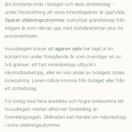
års kontanta löner i bolaget och dess dotterbolag -
under förutsättning att vissa löneuttagskrav är uppfyllda.
Sparat utdelningsutrymme:
outnyttjat gränsbelopp från
tidigare år som räknas upp med statslåneräntan plus tre
procentenheter.
Huvudregeln kräver att
ägaren själv
har tagit ut en
kontant lön under föregående år som överstiger en av
två gränser: ett fast minimibelopp uttryckt i
inkomstbasbelopp, eller en viss andel av bolagets totala
lönesumma. Lönen måste komma från bolaget eller från
ett dotterbolag.
För bolag med flera anställda och högre lönesumma blir
huvudregeln nästan alltid mer fördelaktig än
förenklingsregeln. Skillnaden kan handla om miljonbelopp
i extra utdelningsutrymme.