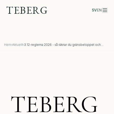
TEBERG
SV
EN
Hem
›
Aktuellt
›
3:12-reglerna 2026 - så räknar du gränsbeloppet och
optimerar utdelningen i fåmansföretag